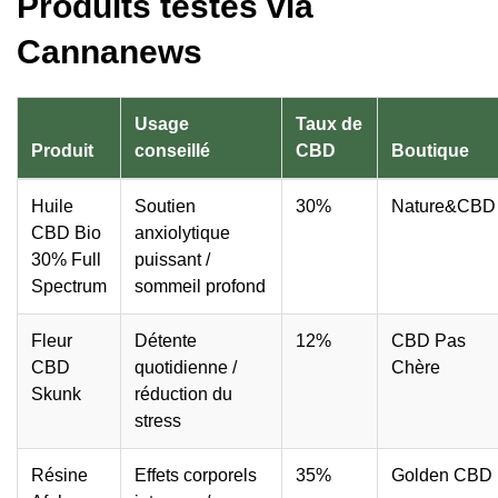
Produits testés via
Cannanews
Usage
Taux de
Produit
conseillé
CBD
Boutique
Huile
Soutien
30%
Nature&CBD
CBD Bio
anxiolytique
30% Full
puissant /
Spectrum
sommeil profond
Fleur
Détente
12%
CBD Pas
CBD
quotidienne /
Chère
Skunk
réduction du
stress
Résine
Effets corporels
35%
Golden CBD