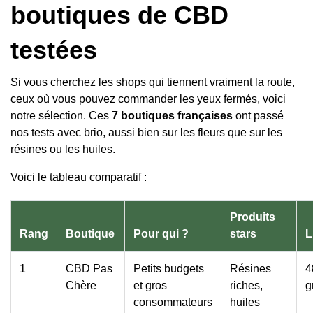
boutiques de CBD
testées
Si vous cherchez les shops qui tiennent vraiment la route,
ceux où vous pouvez commander les yeux fermés, voici
notre sélection. Ces
7 boutiques françaises
ont passé
nos tests avec brio, aussi bien sur les fleurs que sur les
résines ou les huiles.
Voici le tableau comparatif :
Produits
Rang
Boutique
Pour qui ?
stars
L
1
CBD Pas
Petits budgets
Résines
4
Chère
et gros
riches,
g
consommateurs
huiles