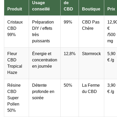
Usage
de
Produit
conseillé
CBD
Boutique
Prix
Cristaux
Préparation
99%
CBD Pas
12,9
CBD
DIY / effets
Chère
€
99%
très
/500
puissants
mg
Fleur
Énergie et
12,8%
Stormrock
5,90
CBD
concentration
€ /g
Tropical
en journée
Haze
Résine
Détente
50%
La Ferme
3,90
CBD
profonde en
du CBD
€ /g
Super
soirée
Pollen
50%