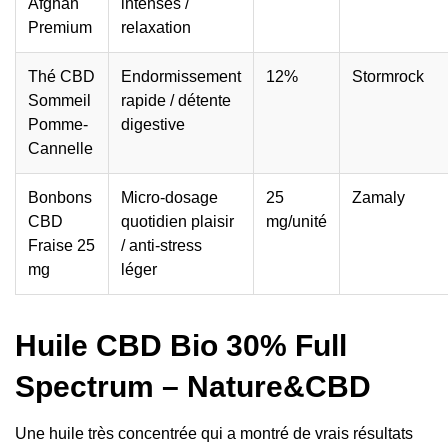
Afghan
intenses /
Premium
relaxation
Thé CBD
Endormissement
12%
Stormrock
Sommeil
rapide / détente
Pomme-
digestive
Cannelle
Bonbons
Micro-dosage
25
Zamaly
CBD
quotidien plaisir
mg/unité
Fraise 25
/ anti-stress
mg
léger
Huile CBD Bio 30% Full
Spectrum – Nature&CBD
Une huile très concentrée qui a montré de vrais résultats