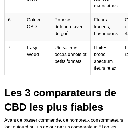
marocaines
6
Golden
Pour se
Fleurs
C
CBD
détendre avec
fruitées,
d
du goût
hashmoons
4
7
Easy
Utilisateurs
Huiles
L
Weed
occasionnels et
broad
r
petits formats
spectrum,
fleurs relax
Les 3 comparateurs de
CBD les plus fiables
Avant de passer commande, de nombreux consommateurs
font aujourd’hui un détour par un comparateur. Et on les