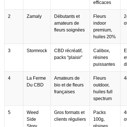
efficaces
2
Zamaly
Débutants et
Fleurs
2
amateurs de
indoor
o
fleurs soignées
premium,
huiles 20%
3
Stormrock
CBD récréatif,
Calibox,
E
packs “plaisir”
résines
e
puissantes
d
4
La Ferme
Amateurs de
Fleurs
4
Du CBD
bio et de fleurs
outdoor,
françaises
huiles full
spectrum
5
Weed
Gros formats et
Packs
4
Side
clients réguliers
100g,
o
Story
résines